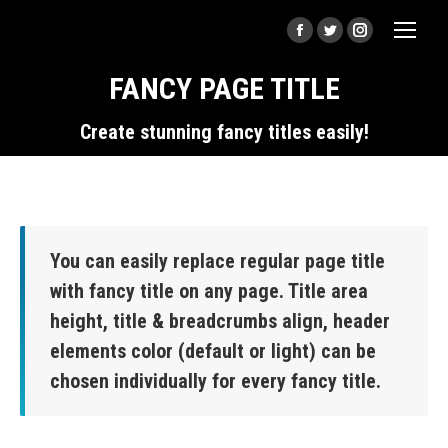
Facebook
Twitter
Instagram
page
page
page
FANCY PAGE TITLE
opens
opens
opens
You are here:
in
in
in
Create stunning fancy titles easily!
new
new
new
window
window
window
You can easily replace regular page title
with fancy title on any page. Title area
height, title & breadcrumbs align, header
elements color (default or light) can be
chosen individually for every fancy title.